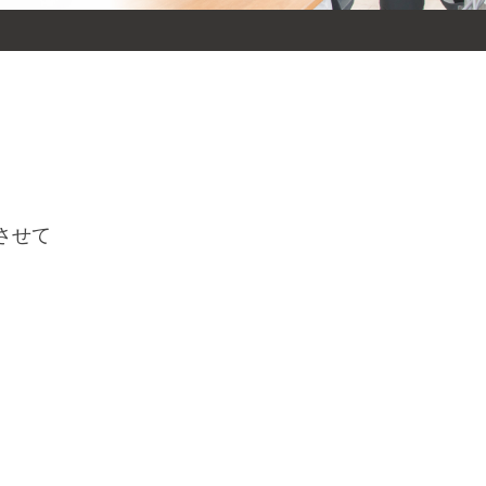
。
させて